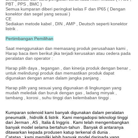
PBT , PPS , BMC )
Semua kumparan diberi peringkat kelas F dan IP65 ( Dengan
konektor dan segel yang sesuai )
CE
Sediakan metode kabel , DIN , AMP , Deutsch seperti konektor
listrik .
Pertimbangan Pemilihan
Saat menggunakan dan memasang produk perusahaan kami ,
Harap baca item berikut jika terjadi kerusakan atau cedera pada
peralatan dan operator :
Harap pilih daya , tegangan , dan kinerja produk dengan benar ,
untuk melindungi produk dan memastikan produk dapat
digunakan dengan aman dalam jangka panjang .
Harap pilih yang sesuai yang digunakan di lingkungan yang
mudah meledak dan buruk dengan gas , ladang minyak ,
tambang , korosi , suhu tinggi dan kelembaban tinggi .
Kumparan solenoid kami banyak digunakan dalam peralatan
pneumatik , hidrolik & listrik . Kami mengadopsi teknologi tinggi
dari Jerman , AS , Italia & Inggris . Kami telah mengembangkan
banyak model selama bertahun-tahun . Banyak di antaranya
ditawarkan kepada produsen katup terkenal di dunia .
Catatan : kami memiliki lebih banyak model daripada yang