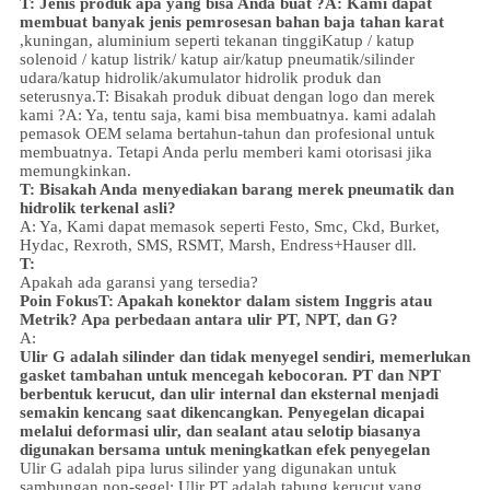
T:
Jenis produk apa yang bisa Anda buat ?
A: Kami dapat
membuat banyak jenis pemrosesan bahan baja tahan karat
,
kuningan, aluminium
seperti
tekanan tinggi
Katup / katup
solenoid / katup listrik/
katup air/
katup pneumatik
/
silinder
udara
/katup hidrolik/akumulator hidrolik
produk dan
seterusnya.
T: Bisakah produk dibuat dengan logo dan merek
kami ?
A: Ya, tentu saja, kami bisa membuatnya. kami adalah
pemasok OEM selama bertahun-tahun dan profesional untuk
membuatnya. Tetapi Anda perlu memberi kami otorisasi jika
memungkinkan.
T: Bisakah Anda menyediakan barang merek pneumatik dan
hidrolik terkenal asli?
A: Ya, Kami dapat memasok seperti Festo, Smc, Ckd, Burket,
Hydac, Rexroth, SMS, RSMT, Marsh, Endress+Hauser dll.
T:
Apakah ada garansi yang tersedia?
Poin Fokus
T: Apakah konektor dalam sistem Inggris atau
Metrik? Apa perbedaan antara ulir PT, NPT, dan G?
A:
Ulir G adalah silinder dan tidak menyegel sendiri, memerlukan
gasket tambahan untuk mencegah kebocoran. PT dan NPT
berbentuk kerucut, dan ulir internal dan eksternal menjadi
semakin kencang saat dikencangkan. Penyegelan dicapai
melalui deformasi ulir, dan sealant atau selotip biasanya
digunakan bersama untuk meningkatkan efek penyegelan
Ulir G adalah pipa lurus silinder yang digunakan untuk
sambungan non-segel; Ulir PT adalah tabung kerucut yang