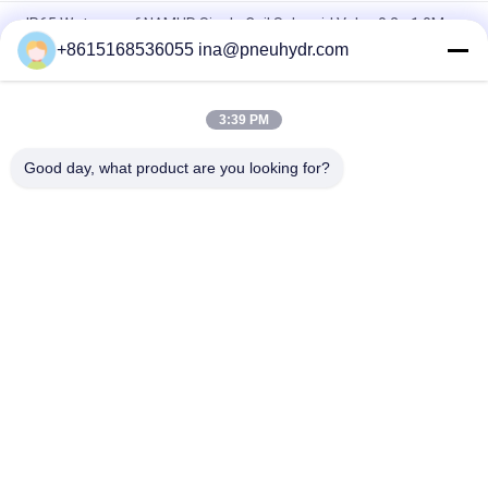
IP65 Waterproof NAMUR Single Coil Solenoid Valve 0.2 - 1.0Mpa
60°C NBR PUR Seal
+8615168536055 ina@pneuhydr.com
FV-L10 In-Line 5 Way Pneumatic Solenoid Valve M7
3:39 PM
DOOS Seri Utama - Jenis Solenoid Valve Coil DC24V DC 29W
Pulsa Valve
Good day, what product are you looking for?
Bad Request
Semua
Solenoid Pneumatik 
Katup Denyut 
Katup
Pneumatik
Katup Kursi Sudut 
Vibrator Udara 
Pneumatik
Pneumatik
Katup Solenoid 
Filter Regulator 
Kuningan
Lubricator
Pneumatic Air 
Kelengkapan Udara 