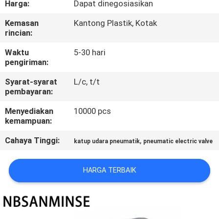
Harga:
Dapat dinegosiasikan
KUALITAS
Kemasan
Kantong Plastik, Kotak
rincian:
HUBUNGI
KAMI
Waktu
5-30 hari
pengiriman:
Syarat-syarat
L/c, t/t
BERITA
pembayaran:
Menyediakan
10000 pcs
PERMINTAAN
kemampuan:
PENAWARAN
Cahaya Tinggi:
,
katup udara pneumatik
pneumatic electric valve
SITEMAP
HARGA TERBAIK
KEBIJAKAN
PRIVASI