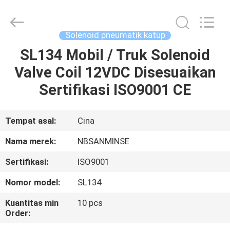
Sanmin
Import
And
Export
Co.,Ltd..
Solenoid pneumatik katup
All
Rights
SL134 Mobil / Truk Solenoid
RUMAH
Reserved.
Valve Coil 12VDC Disesuaikan
PRODUK
Sertifikasi ISO9001 CE
TENTANG
Tempat asal:
Cina
KAMI
Nama merek:
NBSANMINSE
Sertifikasi:
ISO9001
TUR
Nomor model:
SL134
PABRIK
Kuantitas min
10 pcs
Order:
KONTROL