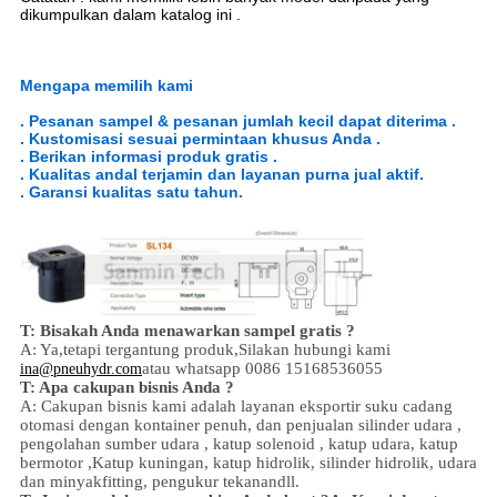
dikumpulkan dalam katalog ini .
Mengapa memilih kami
. Pesanan sampel & pesanan jumlah kecil dapat diterima .
. Kustomisasi sesuai permintaan khusus Anda .
. Berikan informasi produk gratis .
. Kualitas andal terjamin dan layanan purna jual aktif.
. Garansi kualitas satu tahun.
T: Bisakah Anda menawarkan sampel gratis ?
A: Ya,
tetapi tergantung produk,
Silakan hubungi kami
atau whatsapp 0086 15168536055
ina@pneuhydr.com
T: Apa cakupan bisnis Anda ?
A: Cakupan bisnis kami adalah
layanan eksportir suku cadang
otomasi dengan kontainer penuh, dan penjualan
silinder udara ,
pengolahan sumber udara , katup solenoid ,
katup udara,
katup
bermotor ,
Katup kuningan, katup hidrolik, silinder hidrolik,
udara
dan minyak
fitting
, pengukur tekanan
dll.