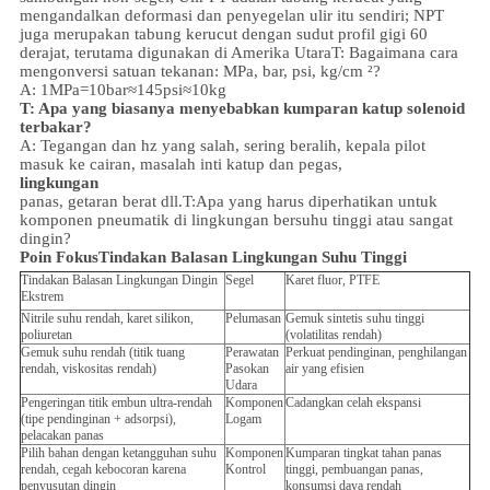
mengandalkan deformasi dan penyegelan ulir itu sendiri; NPT
juga merupakan tabung kerucut dengan sudut profil gigi 60
derajat, terutama digunakan di Amerika Utara
T: Bagaimana cara
mengonversi satuan tekanan: MPa, bar, psi, kg/cm ²?
A: 1MPa=10bar≈145psi≈10kg
T: Apa yang biasanya menyebabkan kumparan katup solenoid
terbakar?
A: Tegangan dan hz yang salah, sering beralih, kepala pilot
masuk ke cairan, masalah inti katup dan pegas,
lingkungan
panas, getaran berat dll.
T:
Apa yang harus diperhatikan untuk
komponen pneumatik di lingkungan bersuhu tinggi atau sangat
dingin?
Poin Fokus
Tindakan Balasan Lingkungan Suhu Tinggi
Tindakan Balasan Lingkungan Dingin
Segel
Karet fluor, PTFE
Ekstrem
Nitrile suhu rendah, karet silikon,
Pelumasan
Gemuk sintetis suhu tinggi
poliuretan
(volatilitas rendah)
Gemuk suhu rendah (titik tuang
Perawatan
Perkuat pendinginan, penghilangan
rendah, viskositas rendah)
Pasokan
air yang efisien
Udara
Pengeringan titik embun ultra-rendah
Komponen
Cadangkan celah ekspansi
(tipe pendinginan + adsorpsi),
Logam
pelacakan panas
Pilih bahan dengan ketangguhan suhu
Komponen
Kumparan tingkat tahan panas
rendah, cegah kebocoran karena
Kontrol
tinggi, pembuangan panas,
penyusutan dingin
konsumsi daya rendah