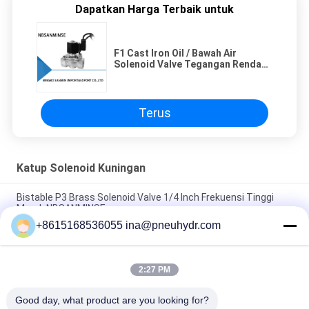
Dapatkan Harga Terbaik untuk
F1 Cast Iron Oil / Bawah Air
Solenoid Valve Tegangan Rendah
15 mm - 150 mm Lubang
Terus
Katup Solenoid Kuningan
Bistable P3 Brass Solenoid Valve 1/4 Inch Frekuensi Tinggi
Merek NBSANMINSE
+8615168536055 ina@pneuhydr.com
Z4 Stainless Steel Solenoid Valve Untuk Air Langsung
Bertindak Solenoid Valve
2:27 PM
Z6 Anti Ledakan Forged Brass Solenoid Valve Biasanya
Terbuka 0 - 65 ℃ Suhu
Good day, what product are you looking for?