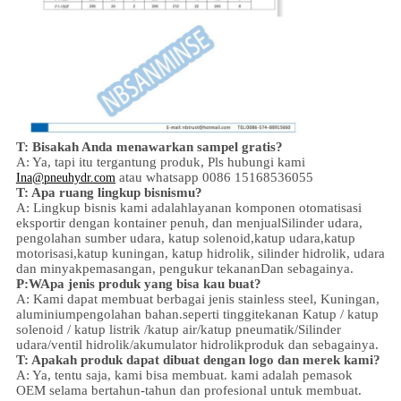
T: Bisakah Anda menawarkan sampel gratis?
A: Ya,
tapi itu tergantung produk,
Pls hubungi kami
atau whatsapp 0086 15168536055
Ina@pneuhydr.com
T: Apa ruang lingkup bisnismu?
A: Lingkup bisnis kami adalah
layanan komponen otomatisasi
eksportir dengan kontainer penuh, dan menjual
Silinder udara,
pengolahan sumber udara, katup solenoid,
katup udara,
katup
motorisasi,
katup kuningan, katup hidrolik, silinder hidrolik,
udara
dan minyak
pemasangan
, pengukur tekanan
Dan sebagainya.
P:
W
Apa jenis produk yang bisa kau buat?
A: Kami dapat membuat berbagai jenis stainless steel
,
Kuningan,
aluminium
pengolahan bahan.
seperti tinggi
tekanan
Katup / katup
solenoid / katup listrik /
katup air/
katup pneumatik
/
Silinder
udara
/ventil hidrolik/akumulator hidrolik
produk dan sebagainya.
T: Apakah produk dapat dibuat dengan logo dan merek kami?
A: Ya, tentu saja, kami bisa membuat. kami adalah pemasok
OEM selama bertahun-tahun dan profesional untuk membuat.