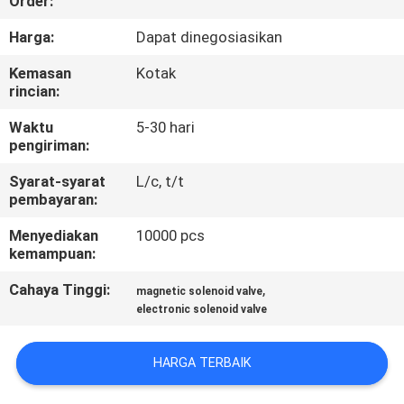
Order:
KUALITAS
Harga:
Dapat dinegosiasikan
HUBUNGI
Kemasan
Kotak
rincian:
KAMI
Waktu
5-30 hari
pengiriman:
BERITA
Syarat-syarat
L/c, t/t
pembayaran:
PERMINTAAN
Menyediakan
10000 pcs
PENAWARAN
kemampuan:
Cahaya Tinggi:
,
magnetic solenoid valve
SITEMAP
electronic solenoid valve
KEBIJAKAN
HARGA TERBAIK
PRIVASI