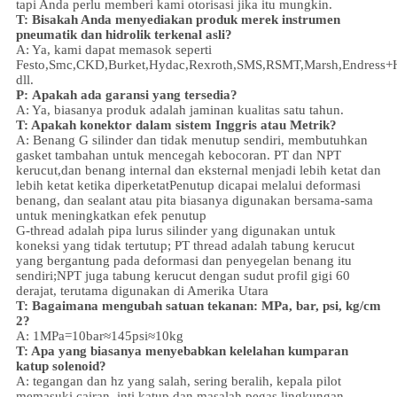
tapi Anda perlu memberi kami otorisasi jika itu mungkin.
T: Bisakah Anda menyediakan produk merek instrumen
pneumatik dan hidrolik terkenal asli?
A: Ya, kami dapat memasok seperti
Festo,Smc,CKD,Burket,Hydac,Rexroth,SMS,RSMT,Marsh,Endress+
dll.
P:
Apakah ada garansi yang tersedia?
A: Ya, biasanya produk adalah jaminan kualitas satu tahun.
T: Apakah konektor dalam sistem Inggris atau Metrik?
A:
Benang G silinder dan tidak menutup sendiri, membutuhkan
gasket tambahan untuk mencegah kebocoran. PT dan NPT
kerucut,dan benang internal dan eksternal menjadi lebih ketat dan
lebih ketat ketika diperketatPenutup dicapai melalui deformasi
benang, dan sealant atau pita biasanya digunakan bersama-sama
untuk meningkatkan efek penutup
G-thread adalah pipa lurus silinder yang digunakan untuk
koneksi yang tidak tertutup; PT thread adalah tabung kerucut
yang bergantung pada deformasi dan penyegelan benang itu
sendiri;NPT juga tabung kerucut dengan sudut profil gigi 60
derajat, terutama digunakan di Amerika Utara
T: Bagaimana mengubah satuan tekanan: MPa, bar, psi, kg/cm
2?
A: 1MPa=10bar≈145psi≈10kg
T: Apa yang biasanya menyebabkan kelelahan kumparan
katup solenoid?
A: tegangan dan hz yang salah, sering beralih, kepala pilot
memasuki cairan, inti katup dan masalah pegas,
lingkungan