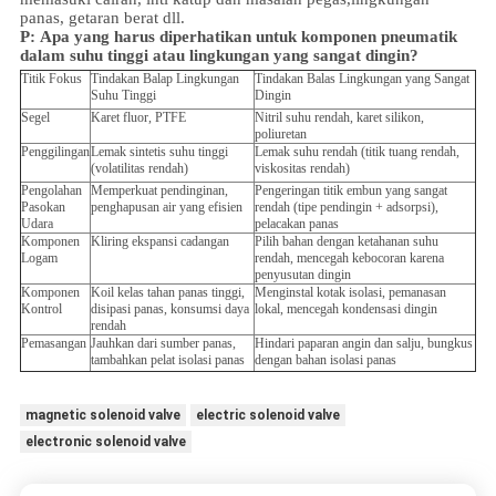
panas, getaran berat dll.
P:
Apa yang harus diperhatikan untuk komponen pneumatik
dalam suhu tinggi atau lingkungan yang sangat dingin?
Titik Fokus
Tindakan Balap Lingkungan
Tindakan Balas Lingkungan yang Sangat
Suhu Tinggi
Dingin
Segel
Karet fluor, PTFE
Nitril suhu rendah, karet silikon,
poliuretan
Penggilingan
Lemak sintetis suhu tinggi
Lemak suhu rendah (titik tuang rendah,
(volatilitas rendah)
viskositas rendah)
Pengolahan
Memperkuat pendinginan,
Pengeringan titik embun yang sangat
Pasokan
penghapusan air yang efisien
rendah (tipe pendingin + adsorpsi),
Udara
pelacakan panas
Komponen
Kliring ekspansi cadangan
Pilih bahan dengan ketahanan suhu
Logam
rendah, mencegah kebocoran karena
penyusutan dingin
Komponen
Koil kelas tahan panas tinggi,
Menginstal kotak isolasi, pemanasan
Kontrol
disipasi panas, konsumsi daya
lokal, mencegah kondensasi dingin
rendah
Pemasangan
Jauhkan dari sumber panas,
Hindari paparan angin dan salju, bungkus
tambahkan pelat isolasi panas
dengan bahan isolasi panas
magnetic solenoid valve
electric solenoid valve
electronic solenoid valve