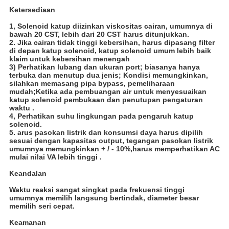
Ketersediaan
1, Solenoid katup diizinkan viskositas cairan, umumnya di
bawah 20 CST, lebih dari 20 CST harus ditunjukkan.
2. Jika cairan tidak tinggi kebersihan, harus dipasang filter
di depan katup solenoid, katup solenoid umum lebih baik
klaim untuk kebersihan menengah
3) Perhatikan lubang dan ukuran port; biasanya hanya
terbuka dan menutup dua jenis; Kondisi memungkinkan,
silahkan memasang pipa bypass, pemeliharaan
mudah;Ketika ada pembuangan air untuk menyesuaikan
katup solenoid pembukaan dan penutupan pengaturan
waktu .
4, Perhatikan suhu lingkungan pada pengaruh katup
solenoid.
5. arus pasokan listrik dan konsumsi daya harus dipilih
sesuai dengan kapasitas output, tegangan pasokan listrik
umumnya memungkinkan + / - 10%,harus memperhatikan AC
mulai nilai VA lebih tinggi .
Keandalan
Waktu reaksi sangat singkat pada frekuensi tinggi
umumnya memilih langsung bertindak, diameter besar
memilih seri cepat.
Keamanan