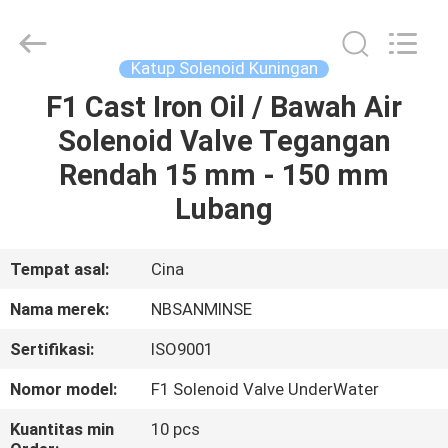
Sanmin
Import
And
Export
Co.,Ltd..
Katup Solenoid Kuningan
All
Rights
F1 Cast Iron Oil / Bawah Air
RUMAH
Reserved.
Solenoid Valve Tegangan
PRODUK
Rendah 15 mm - 150 mm
Lubang
TENTANG
KAMI
Tempat asal:
Cina
Nama merek:
NBSANMINSE
TUR
Sertifikasi:
ISO9001
PABRIK
Nomor model:
F1 Solenoid Valve UnderWater
KONTROL
Kuantitas min
10 pcs