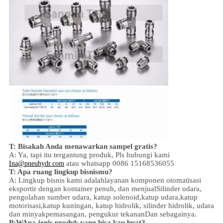
T: Bisakah Anda menawarkan sampel gratis?
A: Ya,
tapi itu tergantung produk,
Pls hubungi kami
atau whatsapp 0086 15168536055
Ina@pneuhydr.com
T: Apa ruang lingkup bisnismu?
A: Lingkup bisnis kami adalah
layanan komponen otomatisasi
eksportir dengan kontainer penuh, dan menjual
Silinder udara,
pengolahan sumber udara, katup solenoid,
katup udara,
katup
motorisasi,
katup kuningan, katup hidrolik, silinder hidrolik,
udara
dan minyak
pemasangan
, pengukur tekanan
Dan sebagainya.
P:
W
Apa jenis produk yang bisa kau buat?