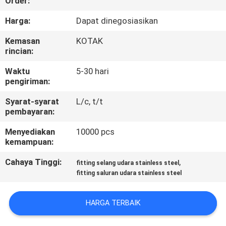
Order:
KUALITAS
Harga:
Dapat dinegosiasikan
HUBUNGI
Kemasan
KOTAK
rincian:
KAMI
Waktu
5-30 hari
pengiriman:
BERITA
Syarat-syarat
L/c, t/t
pembayaran:
PERMINTAAN
Menyediakan
10000 pcs
PENAWARAN
kemampuan:
Cahaya Tinggi:
,
fitting selang udara stainless steel
SITEMAP
fitting saluran udara stainless steel
KEBIJAKAN
HARGA TERBAIK
PRIVASI