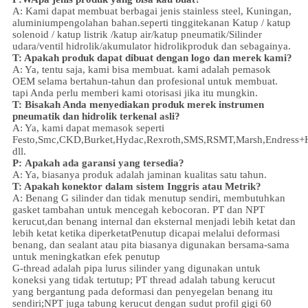
A: Kami dapat membuat berbagai jenis stainless steel
,
Kuningan,
aluminium
pengolahan bahan.
seperti tinggi
tekanan
Katup / katup
solenoid / katup listrik /
katup air/
katup pneumatik
/
Silinder
udara
/ventil hidrolik/akumulator hidrolik
produk dan sebagainya.
T: Apakah produk dapat dibuat dengan logo dan merek kami?
A: Ya, tentu saja, kami bisa membuat. kami adalah pemasok
OEM selama bertahun-tahun dan profesional untuk membuat.
tapi Anda perlu memberi kami otorisasi jika itu mungkin.
T: Bisakah Anda menyediakan produk merek instrumen
pneumatik dan hidrolik terkenal asli?
A: Ya, kami dapat memasok seperti
Festo,Smc,CKD,Burket,Hydac,Rexroth,SMS,RSMT,Marsh,Endress+
dll.
P:
Apakah ada garansi yang tersedia?
A: Ya, biasanya produk adalah jaminan kualitas satu tahun.
T: Apakah konektor dalam sistem Inggris atau Metrik?
A:
Benang G silinder dan tidak menutup sendiri, membutuhkan
gasket tambahan untuk mencegah kebocoran. PT dan NPT
kerucut,dan benang internal dan eksternal menjadi lebih ketat dan
lebih ketat ketika diperketatPenutup dicapai melalui deformasi
benang, dan sealant atau pita biasanya digunakan bersama-sama
untuk meningkatkan efek penutup
G-thread adalah pipa lurus silinder yang digunakan untuk
koneksi yang tidak tertutup; PT thread adalah tabung kerucut
yang bergantung pada deformasi dan penyegelan benang itu
sendiri;NPT juga tabung kerucut dengan sudut profil gigi 60