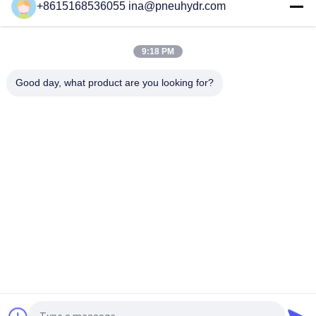
+8615168536055 ina@pneuhydr.com
NBSANMINSE C Type Pneumatic Air Fittings Muffler Throttle
Valve Pneumatic Kuningan Peredam
9:18 PM
Rc Thread KF Pneumatic Air Fittings Kuningan dengan berlapis
nikel yang bagus
Good day, what product are you looking for?
Bad Request
Semua
Solenoid Pneumatik 
Katup Denyut 
Katup
Pneumatik
Katup Kursi Sudut 
Vibrator Udara 
Pneumatik
Pneumatik
Katup Solenoid 
Filter Regulator 
Kuningan
Lubricator
Pneumatic Air 
Kelengkapan Udara 
Cylinder
Pneumatik