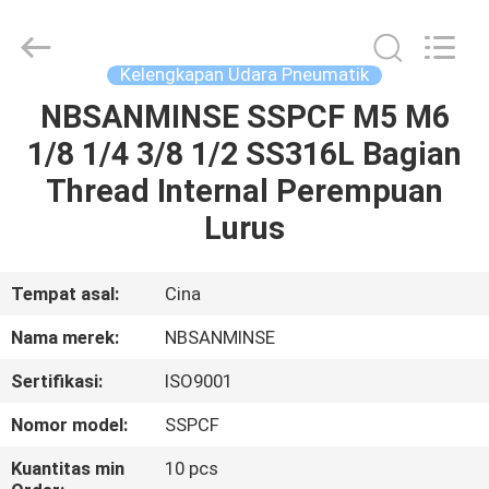
Sanmin
Import
And
Export
Co.,Ltd..
Kelengkapan Udara Pneumatik
All
Rights
NBSANMINSE SSPCF M5 M6
RUMAH
Reserved.
1/8 1/4 3/8 1/2 SS316L Bagian
PRODUK
Thread Internal Perempuan
Lurus
TENTANG
KAMI
Tempat asal:
Cina
Nama merek:
NBSANMINSE
TUR
Sertifikasi:
ISO9001
PABRIK
Nomor model:
SSPCF
KONTROL
Kuantitas min
10 pcs