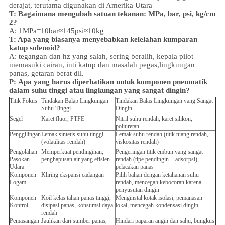
derajat, terutama digunakan di Amerika Utara
T: Bagaimana mengubah satuan tekanan: MPa, bar, psi, kg/cm
2?
A: 1MPa=10bar≈145psi≈10kg
T: Apa yang biasanya menyebabkan kelelahan kumparan
katup solenoid?
A: tegangan dan hz yang salah, sering beralih, kepala pilot
memasuki cairan, inti katup dan masalah pegas,
lingkungan
panas, getaran berat dll.
P:
Apa yang harus diperhatikan untuk komponen pneumatik
dalam suhu tinggi atau lingkungan yang sangat dingin?
Titik Fokus
Tindakan Balap Lingkungan
Tindakan Balas Lingkungan yang Sangat
Suhu Tinggi
Dingin
Segel
Karet fluor, PTFE
Nitril suhu rendah, karet silikon,
poliuretan
Penggilingan
Lemak sintetis suhu tinggi
Lemak suhu rendah (titik tuang rendah,
(volatilitas rendah)
viskositas rendah)
Pengolahan
Memperkuat pendinginan,
Pengeringan titik embun yang sangat
Pasokan
penghapusan air yang efisien
rendah (tipe pendingin + adsorpsi),
Udara
pelacakan panas
Komponen
Kliring ekspansi cadangan
Pilih bahan dengan ketahanan suhu
Logam
rendah, mencegah kebocoran karena
penyusutan dingin
Komponen
Koil kelas tahan panas tinggi,
Menginstal kotak isolasi, pemanasan
Kontrol
disipasi panas, konsumsi daya
lokal, mencegah kondensasi dingin
rendah
Pemasangan
Jauhkan dari sumber panas,
Hindari paparan angin dan salju, bungkus