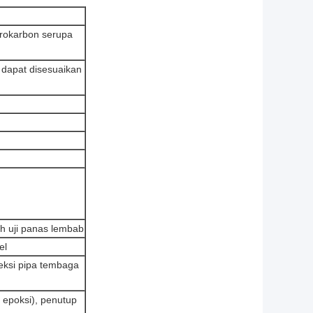
idrokarbon serupa
k dapat disesuaikan
h uji panas lembab
el
eksi pipa tembaga
l epoksi), penutup