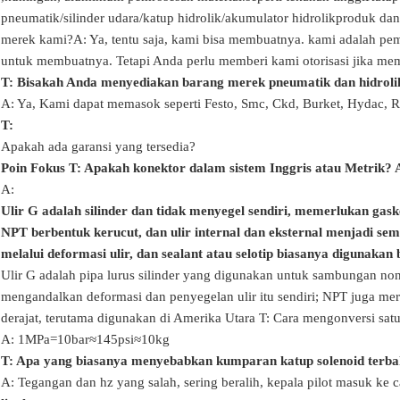
pneumatik
/
silinder udara
/katup hidrolik/akumulator hidrolik
produk dan
merek kami?
A: Ya, tentu saja, kami bisa membuatnya. kami adalah p
untuk membuatnya. Tetapi Anda perlu memberi kami otorisasi jika m
T: Bisakah Anda menyediakan barang merek pneumatik dan hidrolik,
A: Ya, Kami dapat memasok seperti Festo, Smc, Ckd, Burket, Hydac, 
T:
Apakah ada garansi yang tersedia?
Poin Fokus
T: Apakah konektor dalam sistem Inggris atau Metrik? 
A:
Ulir G adalah silinder dan tidak menyegel sendiri, memerlukan ga
NPT berbentuk kerucut, dan ulir internal dan eksternal menjadi se
melalui deformasi ulir, dan sealant atau selotip biasanya digunak
Ulir G adalah pipa lurus silinder yang digunakan untuk sambungan non
mengandalkan deformasi dan penyegelan ulir itu sendiri; NPT juga mer
derajat, terutama digunakan di Amerika Utara
T: Cara mengonversi satu
A: 1MPa=10bar≈145psi≈10kg
T: Apa yang biasanya menyebabkan kumparan katup solenoid terb
A: Tegangan dan hz yang salah, sering beralih, kepala pilot masuk ke c