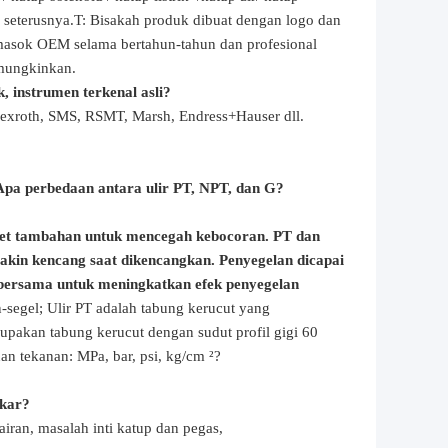
 seterusnya.
T: Bisakah produk dibuat dengan logo dan
emasok OEM selama bertahun-tahun dan profesional
emungkinkan.
 instrumen terkenal asli?
Rexroth, SMS, RSMT, Marsh, Endress+Hauser dll.
Apa perbedaan antara ulir PT, NPT, dan G?
sket tambahan untuk mencegah kebocoran. PT dan
makin kencang saat dikencangkan. Penyegelan dicapai
an bersama untuk meningkatkan efek penyegelan
-segel; Ulir PT adalah tabung kerucut yang
upakan tabung kerucut dengan sudut profil gigi 60
an tekanan: MPa, bar, psi, kg/cm ²?
akar?
airan, masalah inti katup dan pegas,