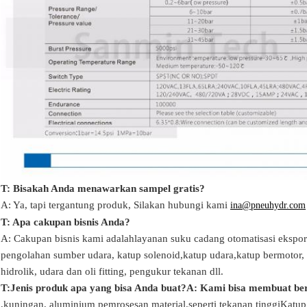
T: Bisakah Anda menawarkan sampel gratis?
A: Ya,
tapi tergantung produk,
Silakan hubungi kami
ina@pneuhydr.com
T: Apa cakupan bisnis Anda?
A: Cakupan bisnis kami adalah
layanan suku cadang otomatisasi ekspor
pengolahan sumber udara, katup solenoid,
katup udara,
katup bermotor
hidrolik,
udara dan oli
fitting
, pengukur tekanan
dll.
T:
Jenis produk apa yang bisa Anda buat?
A: Kami bisa membuat berba
,
kuningan, aluminium
pemrosesan material.
seperti tekanan tinggi
Katup 