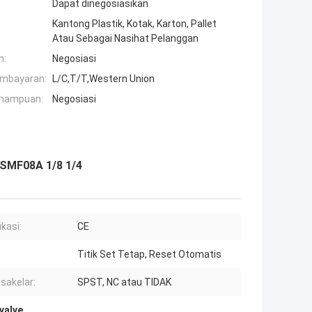
Dapat dinegosiasikan
Kantong Plastik, Kotak, Karton, Pallet
Atau Sebagai Nasihat Pelanggan
n:
Negosiasi
embayaran:
L/C,T/T,Western Union
mampuan:
Negosiasi
SMF08A 1/8 1/4
ikasi:
CE
Titik Set Tetap, Reset Otomatis
 sakelar:
SPST, NC atau TIDAK
 valve