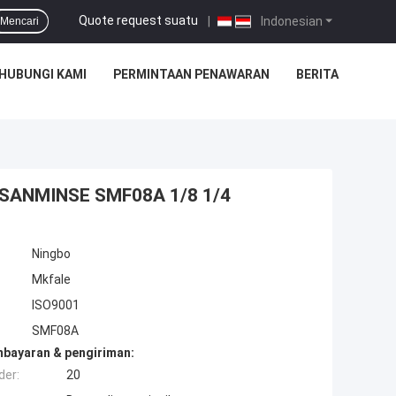
Quote request suatu
|
Indonesian
Mencari
HUBUNGI KAMI
PERMINTAAN PENAWARAN
BERITA
NBSANMINSE SMF08A 1/8 1/4
Ningbo
Mkfale
ISO9001
SMF08A
mbayaran & pengiriman:
der:
20