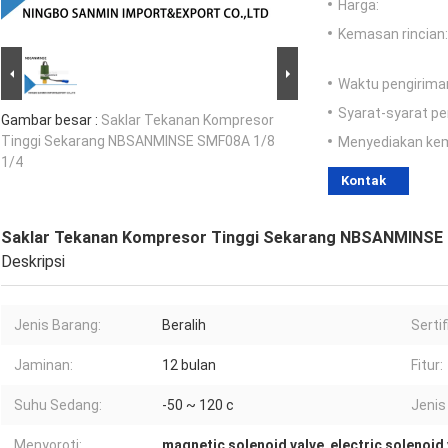
Harga:
Kemasan rincian:
Waktu pengirima
Syarat-syarat p
Gambar besar :
Saklar Tekanan Kompresor
Tinggi Sekarang NBSANMINSE SMF08A 1/8
Menyediakan ke
1/4
Kontak
Saklar Tekanan Kompresor Tinggi Sekarang NBSANMINSE 
Deskripsi
Jenis Barang:
Beralih
Sertif
Jaminan:
12 bulan
Fitur:
Suhu Sedang:
-50 ~ 120 c
Jenis
Menyoroti:
magnetic solenoid valve
,
electric solenoid