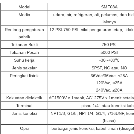
Model
SMF08A
Media
udara, air, refrigeran, oli, pelumas, dan h
lainnya
Rentang pengaturan
12 PSI-750 PSI, nilai pengaturan tetap, tida
pabrik
Tekanan Bukti
750 PSI
Tekanan Pecah
5000 PSI
Suhu kerja
-30~+80℃
Jenis sakelar
SPST, NC atau NO
Peringkat listrik
36Vdc/36Vac, ≤25A
120Vac, ≤25A
240Vac, ≤20A
Kekuatan dielektrik
AC1500V x 1menit, AC1275V x 1menit setela
Terminal
pisau 1/4'' atau koneksi kab
Jenis koneksi
NPT1/8, G1/8, NPT1/4, G1/4, 7/16UNF, kon
(biasa)
Opsi
berbagai jenis koneksi, kabel timah (disege