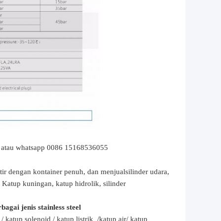
atau whatsapp 0086 15168536055
tir dengan kontainer penuh, dan menjual
silinder udara,
,
Katup kuningan, katup hidrolik, silinder
gai jenis stainless steel
/ katup solenoid / katup listrik /
katup air/
katup