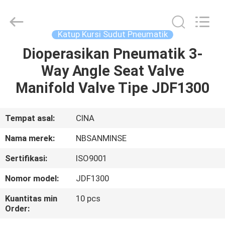
Sanmin
Import
And
Export
Co.,Ltd..
Katup Kursi Sudut Pneumatik
All
Rights
Dioperasikan Pneumatik 3-
RUMAH
Reserved.
Way Angle Seat Valve
PRODUK
Manifold Valve Tipe JDF1300
TENTANG
Tempat asal:
CINA
KAMI
Nama merek:
NBSANMINSE
Sertifikasi:
ISO9001
TUR
Nomor model:
JDF1300
PABRIK
Kuantitas min
10 pcs
Order:
KONTROL