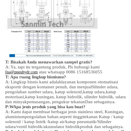
T: Bisakah Anda menawarkan sampel gratis?
A: Ya,
tapi itu tergantung produk,
Pls hubungi kami
atau whatsapp 0086 15168536055
Ina@pneuhydr.com
T: Apa ruang lingkup bisnismu?
A: Lingkup bisnis kami adalah
layanan komponen otomatisasi
eksportir dengan kontainer penuh, dan menjual
Silinder udara,
pengolahan sumber udara, katup solenoid,
katup udara,
katup
motorisasi,
katup kuningan, katup hidrolik, silinder hidrolik,
udara
dan minyak
pemasangan
, pengukur tekanan
Dan sebagainya.
P:
W
Apa jenis produk yang bisa kau buat?
A: Kami dapat membuat berbagai jenis stainless steel
,
Kuningan,
aluminium
pengolahan bahan.
seperti tinggi
tekanan
Katup / katup
solenoid / katup listrik /
katup air/
katup pneumatik
/
Silinder
udara
/ventil hidrolik/akumulator hidrolik
produk dan sebagainya.