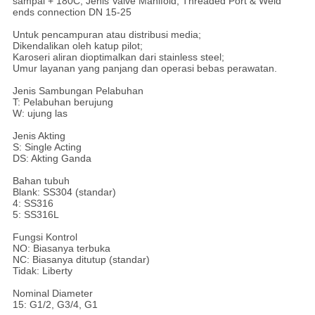
sampai + 180C, Jenis Valve Manifold, Threaded Port & Weld
ends connection DN 15-25
Untuk pencampuran atau distribusi media;
Dikendalikan oleh katup pilot;
Karoseri aliran dioptimalkan dari stainless steel;
Umur layanan yang panjang dan operasi bebas perawatan.
Jenis Sambungan Pelabuhan
T: Pelabuhan berujung
W: ujung las
Jenis Akting
S: Single Acting
DS: Akting Ganda
Bahan tubuh
Blank: SS304 (standar)
4: SS316
5: SS316L
Fungsi Kontrol
NO: Biasanya terbuka
NC: Biasanya ditutup (standar)
Tidak: Liberty
Nominal Diameter
15: G1/2, G3/4, G1