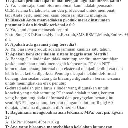
T: Apakah produk dapat dibuat dengan logo dan merek kami?
A: Ya, tentu saja, kami bisa membuat. kami adalah pemasok
OEM selama bertahun-tahun dan profesional untuk membuat.
tapi Anda perlu memberi kami otorisasi jika itu mungkin.
T: Bisakah Anda menyediakan produk merek instrumen
pneumatik dan hidrolik terkenal asli?
A: Ya, kami dapat memasok seperti
Festo,Smc,CKD,Burket,Hydac,Rexroth,SMS,RSMT,Marsh,Endress+
dll.
P:
Apakah ada garansi yang tersedia?
A: Ya, biasanya produk adalah jaminan kualitas satu tahun.
T: Apakah konektor dalam sistem Inggris atau Metrik?
A:
Benang G silinder dan tidak menutup sendiri, membutuhkan
gasket tambahan untuk mencegah kebocoran. PT dan NPT
kerucut,dan benang internal dan eksternal menjadi lebih ketat dan
lebih ketat ketika diperketatPenutup dicapai melalui deformasi
benang, dan sealant atau pita biasanya digunakan bersama-sama
untuk meningkatkan efek penutup
G-thread adalah pipa lurus silinder yang digunakan untuk
koneksi yang tidak tertutup; PT thread adalah tabung kerucut
yang bergantung pada deformasi dan penyegelan benang itu
sendiri;NPT juga tabung kerucut dengan sudut profil gigi 60
derajat, terutama digunakan di Amerika Utara
T: Bagaimana mengubah satuan tekanan: MPa, bar, psi, kg/cm
2?
A: 1MPa=10bar≈145psi≈10kg
T: Apa yang biasanya menyebabkan kelelahan kumparan