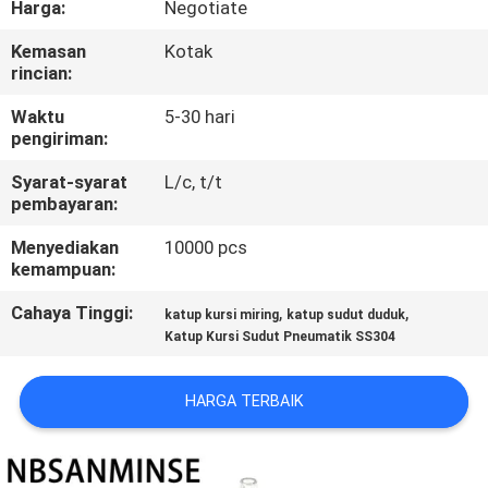
Harga:
Negotiate
KUALITAS
Kemasan
Kotak
rincian:
HUBUNGI
KAMI
Waktu
5-30 hari
pengiriman:
Syarat-syarat
L/c, t/t
BERITA
pembayaran:
Menyediakan
10000 pcs
PERMINTAAN
kemampuan:
PENAWARAN
Cahaya Tinggi:
,
,
katup kursi miring
katup sudut duduk
Katup Kursi Sudut Pneumatik SS304
SITEMAP
HARGA TERBAIK
KEBIJAKAN
PRIVASI