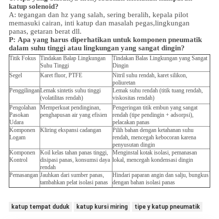
katup solenoid?
A: tegangan dan hz yang salah, sering beralih, kepala pilot
memasuki cairan, inti katup dan masalah pegas,
lingkungan
panas, getaran berat dll.
P:
Apa yang harus diperhatikan untuk komponen pneumatik
dalam suhu tinggi atau lingkungan yang sangat dingin?
Titik Fokus
Tindakan Balap Lingkungan
Tindakan Balas Lingkungan yang Sangat
Suhu Tinggi
Dingin
Segel
Karet fluor, PTFE
Nitril suhu rendah, karet silikon,
poliuretan
Penggilingan
Lemak sintetis suhu tinggi
Lemak suhu rendah (titik tuang rendah,
(volatilitas rendah)
viskositas rendah)
Pengolahan
Memperkuat pendinginan,
Pengeringan titik embun yang sangat
Pasokan
penghapusan air yang efisien
rendah (tipe pendingin + adsorpsi),
Udara
pelacakan panas
Komponen
Kliring ekspansi cadangan
Pilih bahan dengan ketahanan suhu
Logam
rendah, mencegah kebocoran karena
penyusutan dingin
Komponen
Koil kelas tahan panas tinggi,
Menginstal kotak isolasi, pemanasan
Kontrol
disipasi panas, konsumsi daya
lokal, mencegah kondensasi dingin
rendah
Pemasangan
Jauhkan dari sumber panas,
Hindari paparan angin dan salju, bungkus
tambahkan pelat isolasi panas
dengan bahan isolasi panas
katup tempat duduk
katup kursi miring
tipe y katup pneumatik